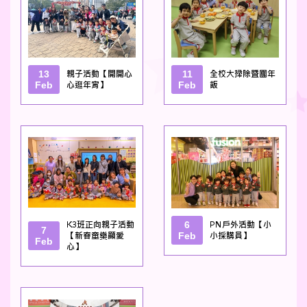
13
親子活動【開開心
11
全校大掃除暨團年
Feb
心逛年宵】
Feb
飯
K3班正向親子活動
6
PN戶外活動【小
7
【新春童樂顯愛
Feb
小採購員】
Feb
心】