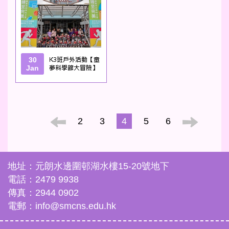
30
K3班戶外活動【童
Jan
夢科學館大冒險】
2
3
4
5
6
地址：元朗水邊圍邨湖水樓15-20號地下
電話：2479 9938
傳真：2944 0902
電郵：info@smcns.edu.hk