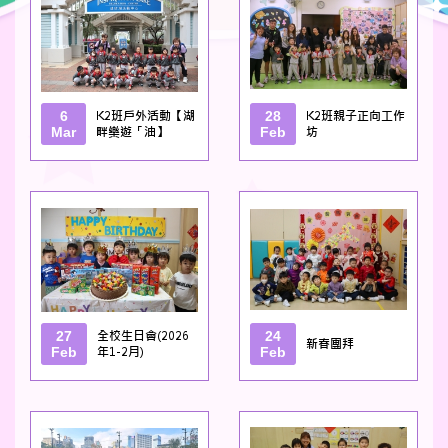
6
K2班戶外活動【湖
28
K2班親子正向工作
Mar
畔樂遊「油】
Feb
坊
27
全校生日會(2026
24
新春團拜
Feb
年1-2月)
Feb