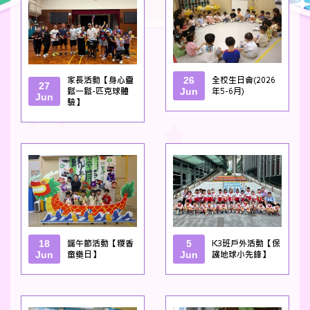
家長活動【身心靈
26
全校生日會(2026
27
鬆一鬆-匹克球體
Jun
年5-6月)
Jun
驗】
18
端午節活動【糉香
5
K3班戶外活動【保
Jun
童樂日】
Jun
護地球小先鋒】