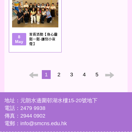
家長活動【身心靈
8
鬆一鬆-鏤刻小夜
May
燈】
1
2
3
4
5
地址：元朗水邊圍邨湖水樓15-20號地下
電話：2479 9938
傳真：2944 0902
電郵：info@smcns.edu.hk