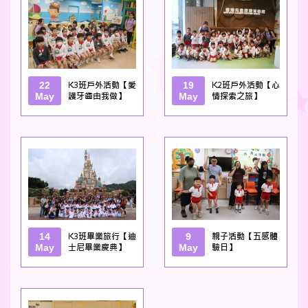
22
K3班戶外活動【愛
19
K2班戶外活動【心
May
護牙齒由我做】
May
情探索之旅】
14
K3班畢業旅行【迪
9
親子活動【五感體
May
士尼畢業慶典】
May
驗日】