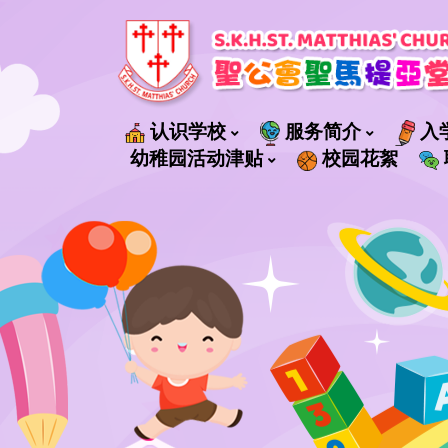
认识学校
服务简介
入
社會福利署轄下管理的服務
幼稚园活动津贴
校园花絮