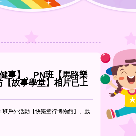
大健事】、PN班【馬路樂
坊【故事學堂】相片已上
K1班戶外活動【快樂童行博物館】、戲