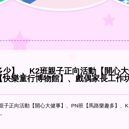
多少】 、K2班親子正向活動【開心
【快樂童行博物館】、戲偶家長工作
班親子正向活動【開心大健事】、PN班【馬路樂趣多】、
。