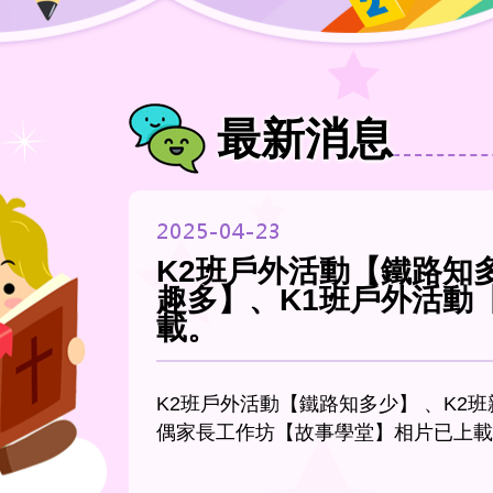
最新消息
2025-04-23
K2班戶外活動【鐵路知
趣多】、K1班戶外活動
載。
K2班戶外活動【鐵路知多少】 、K2
偶家長工作坊【故事學堂】相片已上載