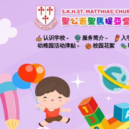
认识学校
服务简介
入
社會福利署轄下管理的服務
幼稚园活动津贴
校园花絮