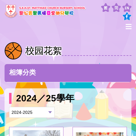
校园花絮
相簿分类
2024／25學年