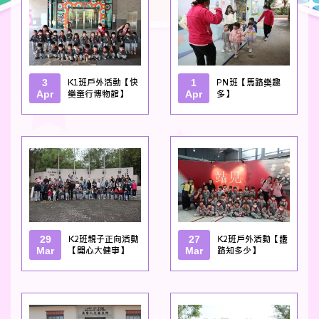
3
K1班戶外活動【快
1
PN班【馬路樂趣
Apr
樂童行博物館】
Apr
多】
29
K2班親子正向活動
27
K2班戶外活動【鐵
Mar
【開心大健事】
Mar
路知多少】