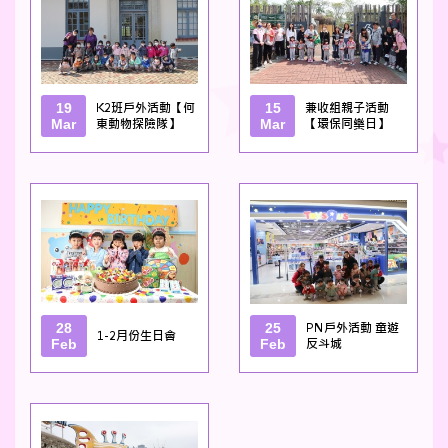
19
K2班戶外活動【何
15
兼收組親子活動
Mar
東動物探險隊】
Mar
【環保同樂日】
28
25
PN戶外活動 童遊
1-2月份生日會
Feb
Feb
反斗城