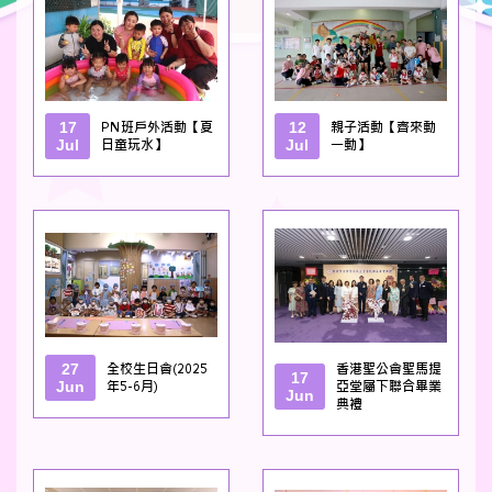
17
PN班戶外活動【夏
12
親子活動【齊來動
Jul
日童玩水】
Jul
一動】
27
全校生日會(2025
香港聖公會聖馬提
17
Jun
年5-6月)
亞堂屬下聯合畢業
Jun
典禮