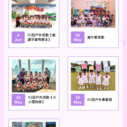
4
K3班戶外活動【愛
30
端午節活動
Jun
護牙齒有辦法】
May
16
K3班戶外活動【小
16
K3班戶外畢業相
May
小理財師】
May