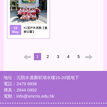
15
K1班戶外活動【童
May
遊公園】
1
2
3
4
5
地址：元朗水邊圍邨湖水樓15-20號地下
電話：2479 9938
傳真：2944 0902
電郵：info@smcns.edu.hk