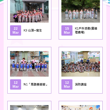
22
15
K1戶外活動(嘉道
K3 山頂+寫生
Mar
Mar
理農場)
12
12
N1「馬路樂遊遊」
消防講座
Mar
Mar