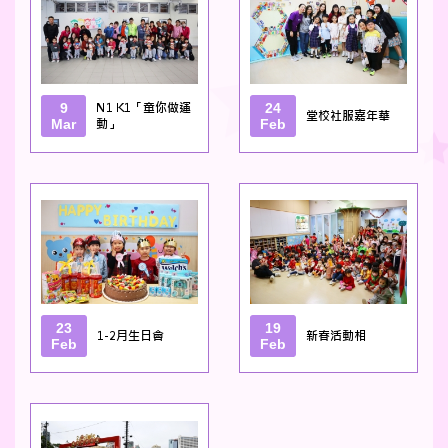
9
N1 K1「童你做運
24
堂校社服嘉年華
Mar
動」
Feb
23
19
1-2月生日會
新春活動相
Feb
Feb